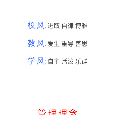
校 风:
进取 自律 博雅
教 风:
爱生 重导 善思
学 风:
自主 活泼 乐群
管
理
理
念