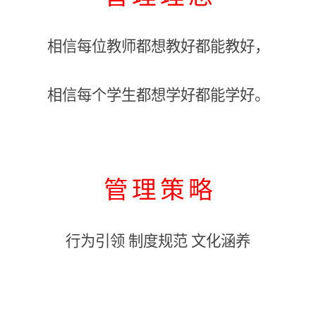
相信每位教师都想教好都能教好，
相信每个学生都想学好都能学好。
管
理
策
略
行为引领 制度规范 文化涵养