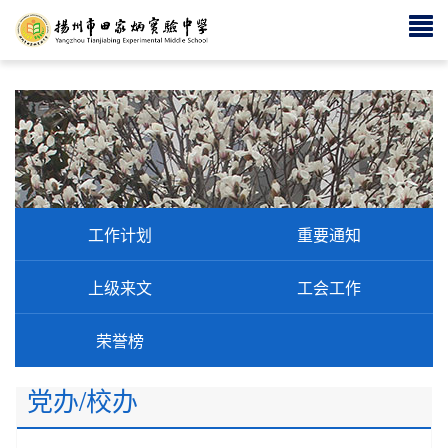
工作计划
重要通知
上级来文
工会工作
荣誉榜
党办/校办